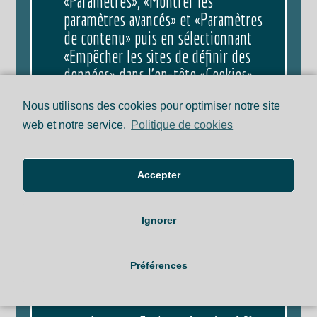
«Paramètres», «Montrer les
paramètres avancés» et «Paramètres
de contenu» puis en sélectionnant
«Empêcher les sites de définir des
données» dans l’en-tête «Cookies».
Nous utilisons des cookies pour optimiser notre site
Bloquer tous les cookies aura un impact
web et notre service.
Politique de cookies
négatif sur l’utilisation de nombreux
sites web. Si vous bloquez les cookies,
Accepter
vous ne pourrez pas utiliser toutes les
fonctionnalités de notre site web.
Ignorer
Vous pouvez supprimer les cookies déjà
stockés sur votre ordinateur :
Préférences